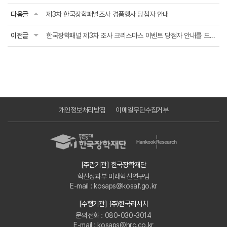
다음글
제3차 한국장학패널조사 경품행사 당첨자 안내
이전글
한국장학패널 제3차 조사 크리스마스 이벤트 당첨자 안내를 드립니다
개인정보처리방침
이메일무단수집거부
[주관기관] 한국장학재단
혁신성과부 미래혁신연구팀
E-mail : kosaps@kosaf.go.kr
[수행기관] (주)한국리서치
문의전화 : 080-030-3014
E-mail : kosaps@hrc.co.kr