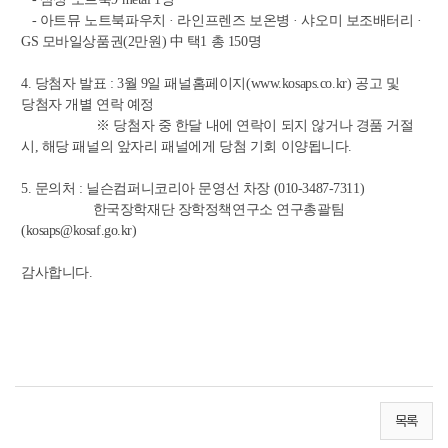
- 아트뮤 노트북파우치 · 라인프렌즈 보온병
· 샤오미 보조배터리
·
GS 모바일상품권(2만원) 中 택1 총 150명
4. 당첨자 발표 : 3월 9일 패널홈페이지(
www.kosaps.co.kr
) 공고 및
당첨자 개별 연락 예정
※ 당첨자 중 한달 내에 연락이 되지 않거나 경품 거절
시, 해당 패널의 앞자리 패널에게 당첨 기회 이양됩니다.
5. 문의처 : 닐슨컴퍼니코리아 문영선 차장 (010-3487-7311)
한국장학재단 장학정책연구소 연구총괄팀
(
kosaps@kosaf.go.kr
)
감사합니다.
목록